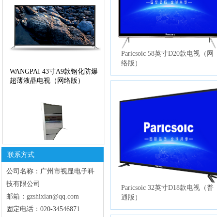
Paricsoic 58英寸D20款电视（网
络版）
WANGPAI 43寸A9款钢化防爆
超薄液晶电视（网络版）
双击此处添加文字
联系方式
Paricsoic 50寸Q9款曲面钢化铝
公司名称：
广州市视显电子科
合金防爆超薄液晶电视（网络
技有限公司
版）
Paricsoic 32英寸D18款电视（普
邮箱：
gzshixian@qq.com
通版）
​固定电话：020-34546871