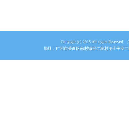
WANGPAI 43寸A9款钢化防爆
Copyight (c) 2015 All rights
超薄液晶电视（网络版）
​地址：
广州市番禺区南村
镇里仁洞村冼庄平安二
Paricsoic 50寸Q9款曲面钢化铝
合金防爆超薄液晶电视（网络
版）