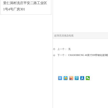
里仁洞村冼庄平安二路工业区
WANGPAI 50寸Q9款曲面钢化
1号4号厂房301
铝合金防爆超薄液晶电视（网
络版）
超薄高清液晶电视
上一个：
无
下一个：
CHANOIHCNG 40英寸D9带钢化
Paricsoic 50寸A9款钢化防爆超
薄液晶电视（普通版）