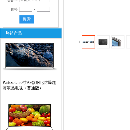
关键字
价格
-
WANGPAI 50寸Q9款曲面钢化
铝合金防爆超薄液晶电视（网
搜索
络版）
双击此处添加文字
热销产品
Paricsoic 50寸A9款钢化防爆超
薄液晶电视（普通版）