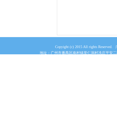
WANGPAI 50寸Q9款曲面钢化
铝合金防爆超薄液晶电视（网
络版）
Copyight (c) 2015 All rights
​地址：
广州市番禺区南村
镇里仁洞村冼庄平安二
Paricsoic 50寸A9款钢化防爆超
薄液晶电视（普通版）